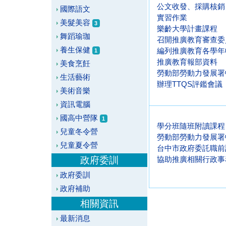
公文收發、採購核銷
國際語文
實習作業
美髮美容
3
樂齡大學計畫課程
舞蹈瑜珈
召開推廣教育審查委
養生保健
編列推廣教育各學年
1
推廣教育報部資料
美食烹飪
勞動部勞動力發展署
生活藝術
辦理TTQS評鑑會議
美術音樂
資訊電腦
國高中營隊
1
學分班隨班附讀課程
兒童冬令營
勞動部勞動力發展署
兒童夏令營
台中市政府委託職前
政府委訓
協助推廣相關行政事
政府委訓
政府補助
相關資訊
最新消息