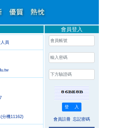
會員登入
責人員
u.tw
7
機11162)
會員註冊
忘記密碼