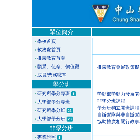
單位簡介
學校首頁
教務處首頁
推廣教育首頁
願景、使命、價值觀
推廣教育發展政策擬
成員/業務職掌
學分班
研究所學分專班
勞動部勞動力發展署
1
非學分班課程
大學部學分專班
學分班獨立開班課程
研究所學分班
21
自辦營隊與非自辦營
大學部學分班
23
協助推廣相關行政事
非學分班
專業證照
1