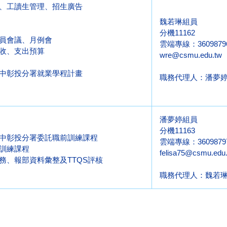
、工讀生管理、招生廣告
魏若琳組員
分機11162
員會議、月例會
雲端專線：3609879
收、支出預算
wre@csmu.edu.tw
中彰投分署就業學程計畫
職務代理人：潘夢婷(分
潘夢婷組員
分機11163
中彰投分署委託職前訓練課程
雲端專線：3609879
訓練課程
felisa75@csmu.edu
務、報部資料彙整及TTQS評核
職務代理人：魏若琳(分