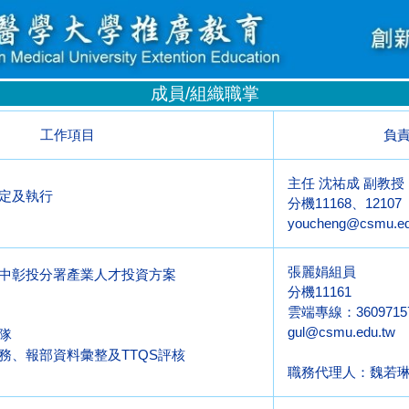
成員/組織職掌
工作項目
負
主任 沈祐成 副教授
定及執行
分機11168、12107
youcheng@csmu.ed
張麗娟組員
中彰投分署產業人才投資方案
分機11161
雲端專線：3609715
gul@csmu.edu.tw
隊
務、報部資料彙整及TTQS評核
職務代理人：魏若琳(分