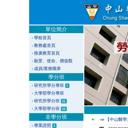
單位簡介
學校首頁
教務處首頁
推廣教育首頁
願景、使命、價值觀
Previous
成員/業務職掌
學分班
研究所學分專班
1
大學部學分專班
研究所學分班
21
大學部學分班
23
非學分班
📣 【中山醫
專業證照
1