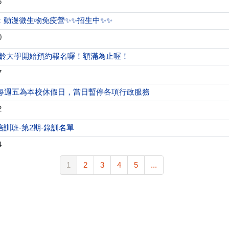
6
：動漫微生物免疫營✨✨招生中✨✨
0
樂齡大學開始預約報名囉！額滿為止喔！
7
間每週五為本校休假日，當日暫停各項行政服務
2
訓班-第2期-錄訓名單
4
1
2
3
4
5
...