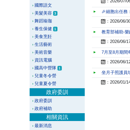
：
2026/07/0
國際語文
🎉細胞出任務
美髮美容
3
舞蹈瑜珈
：
2026/06/3
養生保健
1
教育部補助-
美食烹飪
：
2026/06/1
生活藝術
美術音樂
7月至8月期
資訊電腦
：
2026/06/1
國高中營隊
1
坐月子照護員培
兒童冬令營
：
2026/01/1
兒童夏令營
政府委訓
政府委訓
政府補助
相關資訊
最新消息