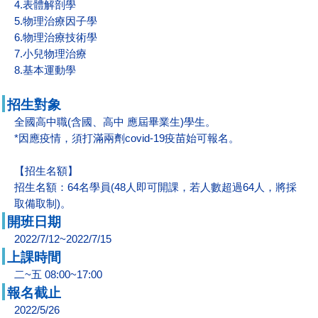
4.表體解剖學
5.物理治療因子學
6.物理治療技術學
7.小兒物理治療
8.基本運動學
招生對象
全國高中職(含國、高中 應屆畢業生)學生。
*因應疫情，須打滿兩劑covid-19疫苗始可報名。
【招生名額】
招生名額：64名學員(48人即可開課，若人數超過64人
，將採
取備取制)。
開班日期
2022/7/12~2022/7/15
上課時間
二~五 08:00~17:00
報名截止
2022/5/26