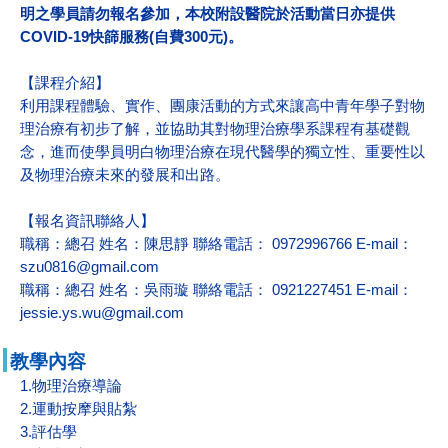
明之學員請勿報名參加，本校附設醫院於活動當日亦提供
COVID-19快篩服務(自費300元)。
【課程介紹】
利用課程體驗、實作、團康活動的方式來讓高中青年學子對物
理治療有初步了解，並協助其對物理治療學系課程有基礎觀
念，進而使學員明白物理治療在現代醫學的獨立性、重要性以
及物理治療未來的發展和出路。
【報名資訊聯絡人】
職稱：總召
姓名：陳思靜
聯絡電話： 0972996766
E-mail：
szu0816@gmail.com
職稱：總召
姓名：吳雨璇
聯絡電話： 0921227451
E-mail：
jessie.ys.wu@gmail.com
教學內容
1.物理治療導論
2.運動按摩與貼紮
3.評估學