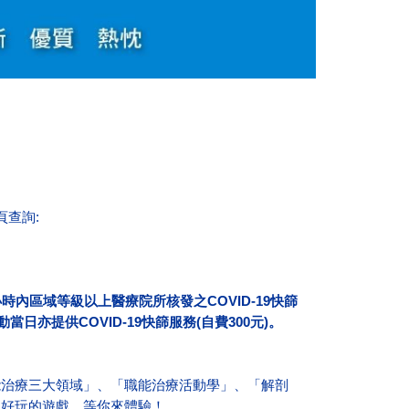
頁
查詢:
內區域等級以上醫療院所核發之COVID-19快篩
亦提供COVID-19快篩服務(自費300元)。
能治療三大領域」、「職能治療活動學」、「解剖
和好玩的遊戲，等你來體驗！