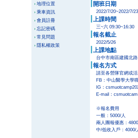
開班日期
地理位置
2022/7/20~2022/7/2
乘車資訊
上課時間
會員註冊
三~六 09:30~16:30
忘記密碼
報名截止
常見問題
2022/5/26
隱私權政策
上課地點
台中市南區建國北路一
報名方式
請至各營隊官網或活
FB：中山醫學大學
IG：csmuotcamp20
E-mail：csmuotcam
※報名費用
一般
：
5000/人
兩人團報優惠
：
480
中/低收入戶
：
4000