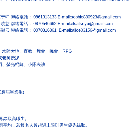
蘇于軒
聯絡電話： 0961313133
E-mail:sophie880923@gmail.com
于曉慈
聯絡電話： 0970546662
E-mail:elsatseyu@gmail.com
張瀞云
聯絡電話： 0970316861
E-mail:alice03156@gmail.com
、
水
陸大地、夜教、舞會、晚會、RPG
或老師授課
蹈、螢光棍舞、小隊表演
三應屆畢業生)
，再錄取高職生。
比例平均，若報名人數超過上限則男生優先錄取。