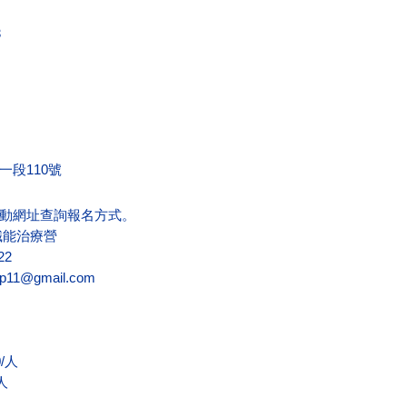
3
段110號
動網址查詢報名方式。
職能治療營
22
p11@gmail.com
0/人
/人