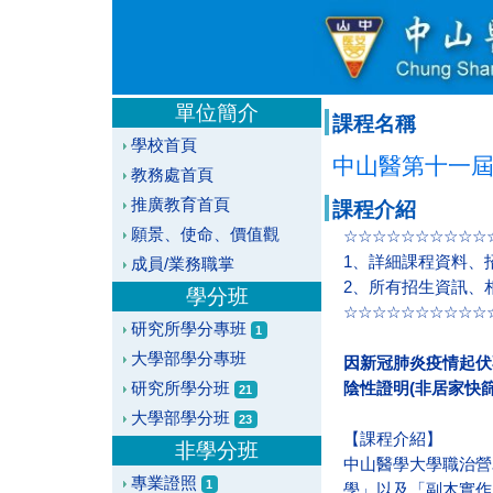
單位簡介
課程名稱
學校首頁
中山醫第十一屆
教務處首頁
推廣教育首頁
課程介紹
願景、使命、價值觀
☆☆☆☆☆☆☆☆☆☆
1、詳細課程資料、
成員/業務職掌
2、所有招生資訊、
學分班
☆☆☆☆☆☆☆☆☆☆
研究所學分專班
1
大學部學分專班
因新冠肺炎疫情起伏
研究所學分班
陰性證明(非居家快篩
21
大學部學分班
23
【課程介紹】
非學分班
中山醫學大學職治營
專業證照
1
學」以及「副木實作