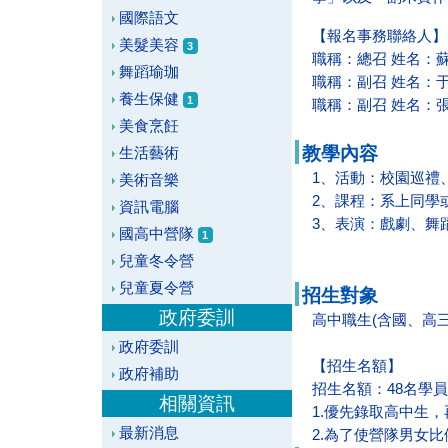
國際語文
【報名事務聯絡人】
美髮美容
3
職稱：總召
姓名：
舞蹈瑜珈
職稱：副召
姓名：
養生保健
1
職稱：副召
姓名：
美食烹飪
教學內容
生活藝術
1、活動：校園巡禮
美術音樂
2、課程：系上同學
資訊電腦
3、表演：戲劇、舞
國高中營隊
1
兒童冬令營
兒童夏令營
招生對象
政府委訓
高中職生(含國、高
政府委訓
【招生名額】
政府補助
招生名額：48名學員
相關資訊
1.優先錄取高中生
最新消息
2.為了使營隊男女